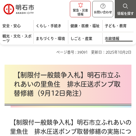
明石市
緊急・災害
お問い合わせ
情報を探す
情報
安全・安心
くらし・手続き
健康・医療・福祉
子ども・教育
観光・文化・スポ
まちづくり・環境
しごと・産業
市政情報
ーツ
ページ番号 : 39091
更新日：2025年10月2日
【
制限付一般競争入札】
明石市立ふ
れあいの里魚住 排水圧送ポンプ取
替修繕
（9月12日発注）
【
制限付一般競争入札】
明石市立ふれあいの
里魚住 排水圧送ポンプ取替修繕の実施につ