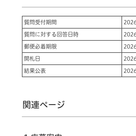
質問受付期間
20
質問に対する回答日時
20
郵便必着期限
20
開札日
20
結果公表
20
関連ページ