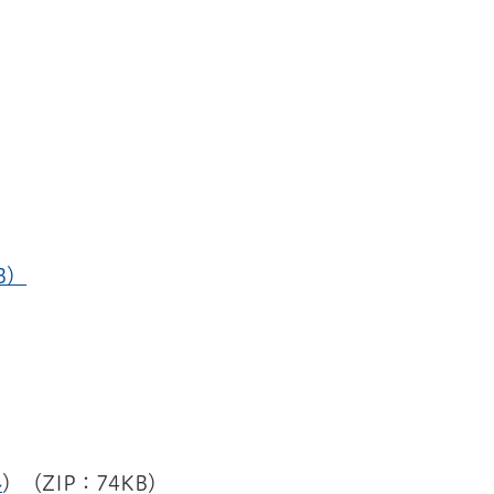
B）
ル
）（ZIP：74KB）