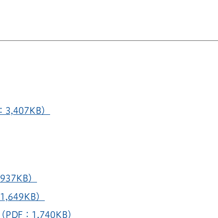
3,407KB）
37KB）
,649KB）
DF：1,740KB）