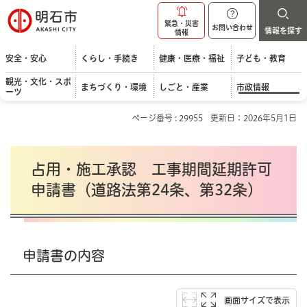
明石市
緊急・災害
お問い合わせ
情報を探す
情報
安全・安心
くらし・手続き
健康・医療・福祉
子ども・教育
観光・文化・スポ
まちづくり・環境
しごと・産業
市政情報
ーツ
ページ番号 : 29955
更新日：2026年5月1日
占用・施工承認 工事期間延期許可
申請書（道路法第24条、第32条）
申請書の内容
画面サイズで表示