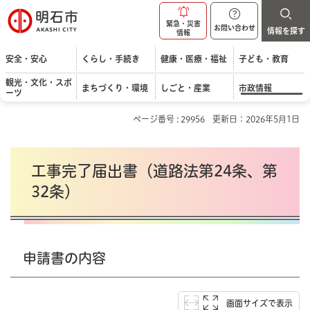
明石市
緊急・災害
お問い合わせ
情報を探す
情報
安全・安心
くらし・手続き
健康・医療・福祉
子ども・教育
観光・文化・スポ
まちづくり・環境
しごと・産業
市政情報
ーツ
ページ番号 : 29956
更新日：2026年5月1日
工事完了届出書（道路法第24条、第
32条）
申請書の内容
画面サイズで表示