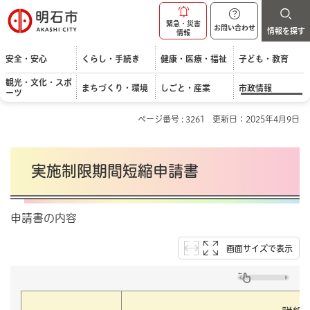
明石市
緊急・災害
お問い合わせ
情報を探す
情報
安全・安心
くらし・手続き
健康・医療・福祉
子ども・教育
観光・文化・スポ
まちづくり・環境
しごと・産業
市政情報
ーツ
ページ番号 : 3261
更新日：2025年4月9日
実施制限期間短縮申請書
申請書の内容
画面サイズで表示