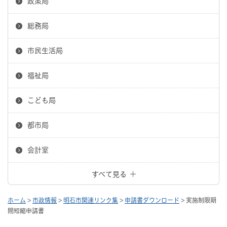
政策局
総務局
市民生活局
福祉局
こども局
都市局
会計室
すべて見る
ホーム
>
市政情報
>
明石市関連リンク集
>
申請書ダウンロード
> 実施制限期
間短縮申請書