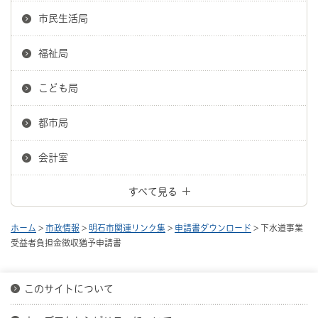
市民生活局
福祉局
こども局
都市局
会計室
すべて見る
ホーム
>
市政情報
>
明石市関連リンク集
>
申請書ダウンロード
> 下水道事業
受益者負担金徴収猶予申請書
このサイトについて