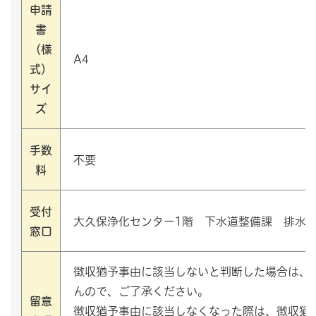
申請
書
（様
A4
式）
サイ
ズ
手数
不要
料
受付
大久保浄化センター1階 下水道整備課 排水
窓口
徴収猶予事由に該当しないと判断した場合は、
んので、ご了承ください。
留意
徴収猶予事由に該当しなくなった際は、徴収猶