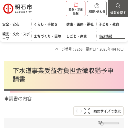
明石市
緊急・災害
お問い合わせ
情報を探す
情報
安全・安心
くらし・手続き
健康・医療・福祉
子ども・教育
観光・文化・スポ
まちづくり・環境
しごと・産業
市政情報
ーツ
ページ番号 : 3268
更新日：2025年4月16日
下水道事業受益者負担金徴収猶予申
請書
申請書の内容
画面サイズで表示