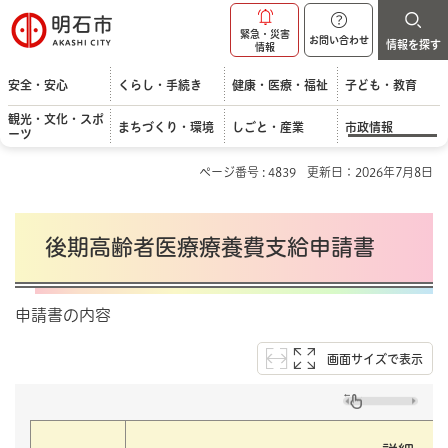
明石市
緊急・災害
お問い合わせ
情報を探す
情報
安全・安心
くらし・手続き
健康・医療・福祉
子ども・教育
観光・文化・スポ
まちづくり・環境
しごと・産業
市政情報
ーツ
ページ番号 : 4839
更新日：2026年7月8日
後期高齢者医療療養費支給申請書
申請書の内容
画面サイズで表示