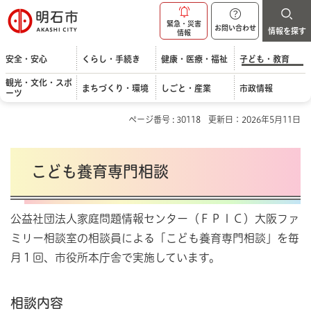
明石市
緊急・災害
お問い合わせ
情報を探す
情報
安全・安心
くらし・手続き
健康・医療・福祉
子ども・教育
観光・文化・スポ
まちづくり・環境
しごと・産業
市政情報
ーツ
ページ番号 : 30118
更新日：2026年5月11日
こども養育専門相談
公益社団法人家庭問題情報センター（ＦＰＩＣ）大阪ファ
ミリー相談室の相談員による「こども養育専門相談」を毎
月１回、市役所本庁舎で実施しています。
相談内容