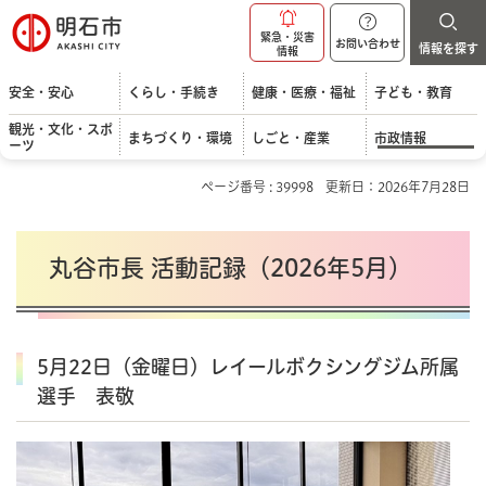
明石市
緊急・災害
お問い合わせ
情報を探す
情報
安全・安心
くらし・手続き
健康・医療・福祉
子ども・教育
観光・文化・スポ
まちづくり・環境
しごと・産業
市政情報
ーツ
ページ番号 : 39998
更新日：2026年7月28日
丸谷市長 活動記録（2026年5月）
5月22日（金曜日）レイールボクシングジム所属
選手 表敬