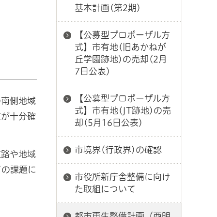
基本計画(第2期)
【公募型プロポーザル方
式】市有地(旧あかねが
丘学園跡地)の売却(2月
7日公表)
【公募型プロポーザル方
の南側地域
式】市有地(JT跡地)の売
道が十分確
却(5月16日公表)
市境界(行政界)の確認
道路や地域
どの課題に
市役所新庁舎整備に向け
た取組について
都市再生整備計画（西明