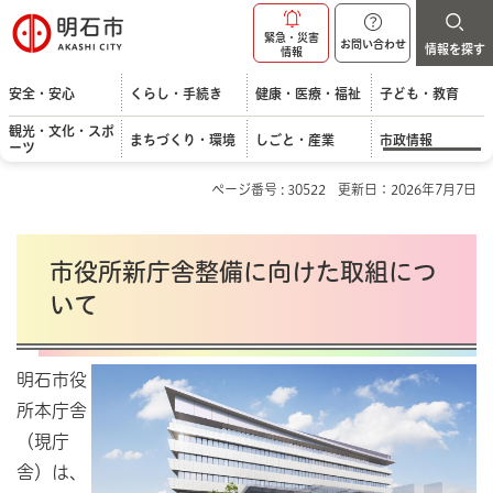
明石市
緊急・災害
お問い合わせ
情報を探す
情報
安全・安心
くらし・手続き
健康・医療・福祉
子ども・教育
観光・文化・スポ
まちづくり・環境
しごと・産業
市政情報
ーツ
ページ番号 : 30522
更新日：2026年7月7日
市役所新庁舎整備に向けた取組につ
いて
明石市役
所本庁舎
（現庁
舎）は、