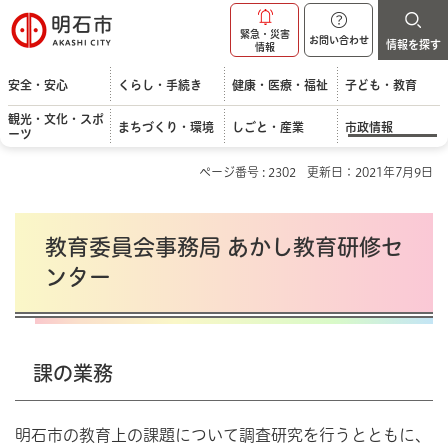
明石市
緊急・災害
お問い合わせ
情報を探す
情報
安全・安心
くらし・手続き
健康・医療・福祉
子ども・教育
観光・文化・スポ
まちづくり・環境
しごと・産業
市政情報
ーツ
ページ番号 : 2302
更新日：2021年7月9日
教育委員会事務局 あかし教育研修セ
ンター
課の業務
明石市の教育上の課題について調査研究を行うとともに、