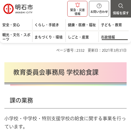
明石市
緊急・災害
お問い合わせ
情報を探す
情報
安全・安心
くらし・手続き
健康・医療・福祉
子ども・教育
観光・文化・スポ
まちづくり・環境
しごと・産業
市政情報
ーツ
ページ番号 : 2332
更新日：2021年3月31日
教育委員会事務局 学校給食課
課の業務
小学校・中学校・特別支援学校の給食に関する事業を行っ
ています。