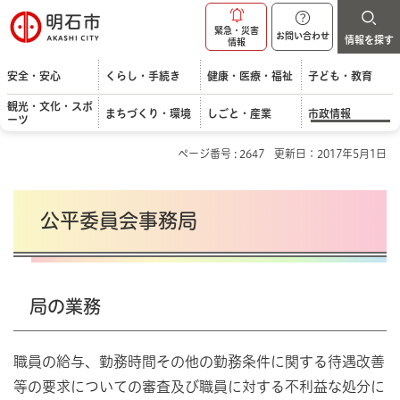
明石市
緊急・災害
お問い合わせ
情報を探す
情報
安全・安心
くらし・手続き
健康・医療・福祉
子ども・教育
観光・文化・スポ
まちづくり・環境
しごと・産業
市政情報
ーツ
ページ番号 : 2647
更新日：2017年5月1日
公平委員会事務局
局の業務
職員の給与、勤務時間その他の勤務条件に関する待遇改善
等の要求についての審査及び職員に対する不利益な処分に