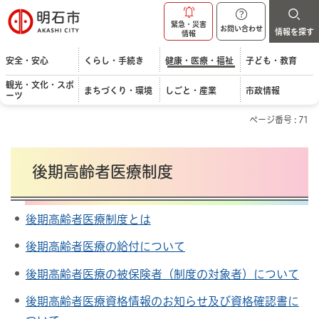
明石市
緊急・災害
お問い合わせ
情報を探す
情報
安全・安心
くらし・手続き
健康・医療・福祉
子ども・教育
観光・文化・スポ
まちづくり・環境
しごと・産業
市政情報
ーツ
ページ番号 : 71
後期高齢者医療制度
後期高齢者医療制度とは
後期高齢者医療の給付について
後期高齢者医療の被保険者（制度の対象者）について
後期高齢者医療資格情報のお知らせ及び資格確認書に