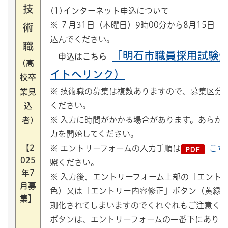
技
(1)インターネット申込について
※
７月31日（木曜日）9時00分から8月15日（
術
込んでください。
職
「明石市職員採用試験
申込はこちら
(高
イトへリンク）
校卒
※ 技術職の募集は複数ありますので、募集区分
業見
ください。
込
※ 入力に時間がかかる場合があります。あらか
者)
力を開始してください。
【2
※ エントリーフォームの入力手順は
こち
025
照ください。
年7
※ 入力後、エントリーフォーム上部の「エント
月募
色）又は「エントリー内容修正」ボタン（黄緑
集】
期化されてしまいますのでくれぐれもご注意く
ボタンは、エントリーフォームの一番下にありま