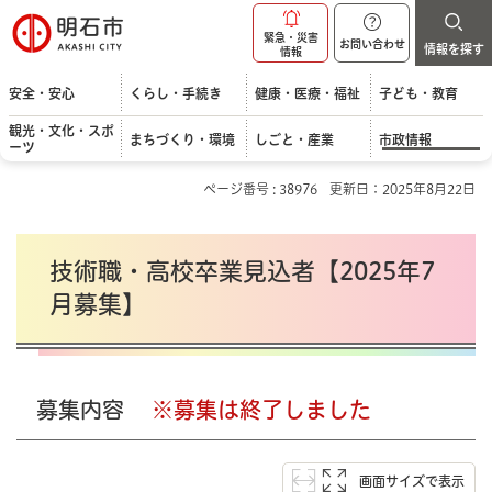
明石市
緊急・災害
お問い合わせ
情報を探す
情報
安全・安心
くらし・手続き
健康・医療・福祉
子ども・教育
観光・文化・スポ
まちづくり・環境
しごと・産業
市政情報
ーツ
ページ番号 : 38976
更新日：2025年8月22日
技術職・高校卒業見込者【2025年7
月募集】
募集内容
※募集は終了しました
画面サイズで表示