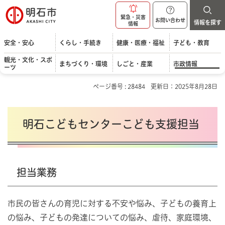
明石市
緊急・災害
お問い合わせ
情報を探す
情報
安全・安心
くらし・手続き
健康・医療・福祉
子ども・教育
観光・文化・スポ
まちづくり・環境
しごと・産業
市政情報
ーツ
ページ番号 : 28484
更新日：2025年8月28日
明石こどもセンターこども支援担当
担当業務
市民の皆さんの育児に対する不安や悩み、子どもの養育上
の悩み、子どもの発達についての悩み、虐待、家庭環境、