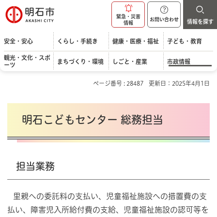
明石市
緊急・災害
お問い合わせ
情報を探す
情報
安全・安心
くらし・手続き
健康・医療・福祉
子ども・教育
観光・文化・スポ
まちづくり・環境
しごと・産業
市政情報
ーツ
ページ番号 : 28487
更新日：2025年4月1日
明石こどもセンター 総務担当
担当業務
里親への委託料の支払い、児童福祉施設への措置費の支
払い、障害児入所給付費の支給、児童福祉施設の認可等を