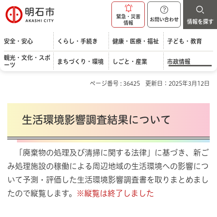
明石市
緊急・災害
お問い合わせ
情報を探す
情報
安全・安心
くらし・手続き
健康・医療・福祉
子ども・教育
観光・文化・スポ
まちづくり・環境
しごと・産業
市政情報
ーツ
ページ番号 : 36425
更新日：2025年3月12日
生活環境影響調査結果について
「廃棄物の処理及び清掃に関する法律」に基づき、新ご
み処理施設の稼働による周辺地域の生活環境への影響につ
いて予測・評価した生活環境影響調査書を取りまとめまし
たので縦覧します。
※縦覧は終了しました