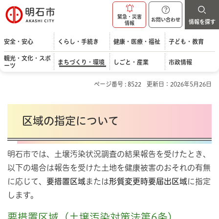
明石市
緊急・災害
お問い合わせ
情報を探す
情報
安全・安心
くらし・手続き
健康・医療・福祉
子ども・教育
観光・文化・スポ
まちづくり・環境
しごと・産業
市政情報
ーツ
ページ番号 : 8522
更新日：2026年5月26日
区域の指定について
明石市では、土壌汚染状況調査の結果報告を受けたとき、
以下の場合は報告を受けた土地を健康被害のおそれの有無
に応じて、
要措置区域
または
形質変更時要届出区域
に指定
します。
要措置区域（土壌汚染対策法第6条）