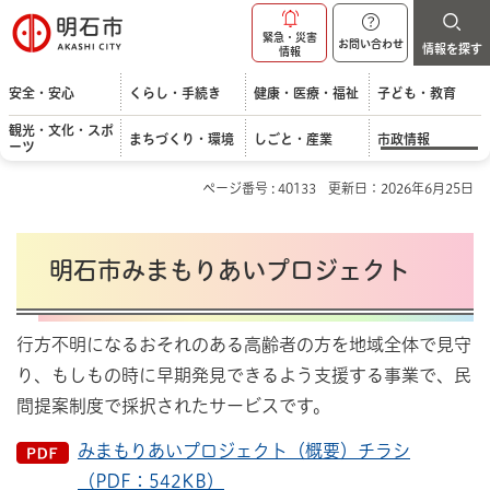
明石市
緊急・災害
お問い合わせ
情報を探す
情報
安全・安心
くらし・手続き
健康・医療・福祉
子ども・教育
観光・文化・スポ
まちづくり・環境
しごと・産業
市政情報
ーツ
ページ番号 : 40133
更新日：2026年6月25日
明石市みまもりあいプロジェクト
行方不明になるおそれのある高齢者の方を地域全体で見守
り、もしもの時に早期発見できるよう支援する事業で、民
間提案制度で採択されたサービスです。
みまもりあいプロジェクト（概要）チラシ
（PDF：542KB）