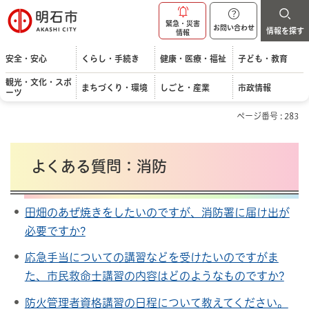
明石市
緊急・災害
お問い合わせ
情報を探す
情報
安全・安心
くらし・手続き
健康・医療・福祉
子ども・教育
観光・文化・スポ
まちづくり・環境
しごと・産業
市政情報
ーツ
ページ番号 : 283
よくある質問：消防
田畑のあぜ焼きをしたいのですが、消防署に届け出が
必要ですか?
応急手当についての講習などを受けたいのですがま
た、市民救命士講習の内容はどのようなものですか?
防火管理者資格講習の日程について教えてください。