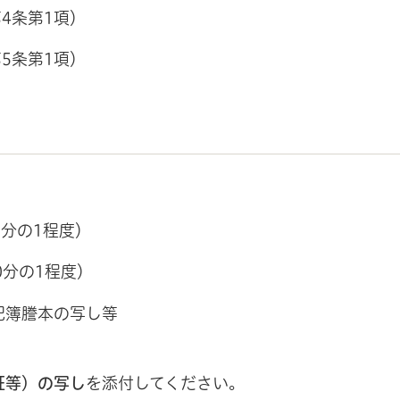
4条第1項）
5条第1項）
）
0分の1程度）
0分の1程度）
記簿謄本の写し等
）
証等）の写し
を添付してください。