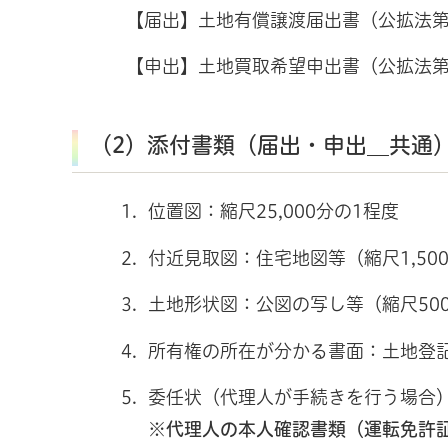
【届出】土地有償譲渡届出書（公拡法第
【申出】土地買取希望申出書（公拡法第
（2）添付書類（届出・申出＿共通
位置図：縮尺25,000分の1程度
付近見取図：住宅地図等（縮尺1,50
土地形状図：公図の写し等（縮尺50
所有権の所在が分かる書面：土地登
委任状（代理人が手続きを行う場合
※
代理人の本人確認書類（運転免許