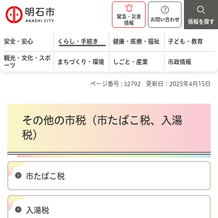
明石市
緊急・災害
お問い合わせ
情報を探す
情報
安全・安心
くらし・手続き
健康・医療・福祉
子ども・教育
観光・文化・スポ
まちづくり・環境
しごと・産業
市政情報
ーツ
ページ番号 : 32792
更新日：2025年4月15日
その他の市税（市たばこ税、入湯
税）
市たばこ税
入湯税