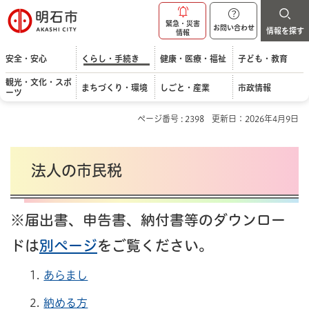
明石市
緊急・災害
お問い合わせ
情報を探す
情報
安全・安心
くらし・手続き
健康・医療・福祉
子ども・教育
観光・文化・スポ
まちづくり・環境
しごと・産業
市政情報
ーツ
ページ番号 : 2398
更新日：2026年4月9日
法人の市民税
※届出書、申告書、納付書等のダウンロー
ドは
別ページ
をご覧ください。
あらまし
納める方