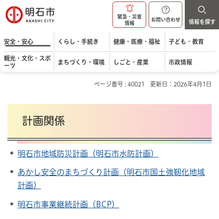
明石市
緊急・災害
お問い合わせ
情報を探す
情報
安全・安心
くらし・手続き
健康・医療・福祉
子ども・教育
観光・文化・スポ
まちづくり・環境
しごと・産業
市政情報
ーツ
ページ番号 : 40021
更新日：2026年4月1日
計画関係
明石市地域防災計画（明石市水防計画）
あかし安全のまちづくり計画（明石市国土強靭化地域
計画）
明石市事業継続計画（BCP）