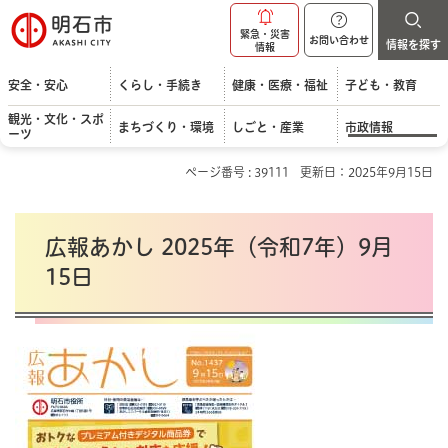
明石市
緊急・災害
お問い合わせ
情報を探す
情報
安全・安心
くらし・手続き
健康・医療・福祉
子ども・教育
観光・文化・スポ
まちづくり・環境
しごと・産業
市政情報
ーツ
ページ番号 : 39111
更新日：2025年9月15日
広報あかし 2025年（令和7年）9月
15日