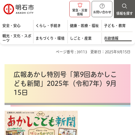
明石市
緊急・災害
お問い合わせ
情報を探す
情報
安全・安心
くらし・手続き
健康・医療・福祉
子ども・教育
観光・文化・スポ
まちづくり・環境
しごと・産業
市政情報
ーツ
ページ番号 : 39113
更新日：2025年9月15日
広報あかし特別号「第9回あかしこ
ども新聞」2025年（令和7年）9月
15日