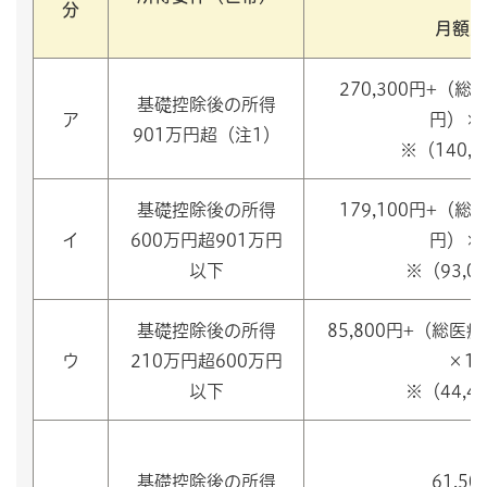
分
月額上
270,300円+（総医
基礎控除後の所得
ア
円）×
901万円超（注1）
※（140,
基礎控除後の所得
179,100円+（総医
イ
600万円超901万円
円）×
以下
※（93,0
基礎控除後の所得
85,800円+（総医療
ウ
210万円超600万円
×1
以下
※（44,4
基礎控除後の所得
61,50