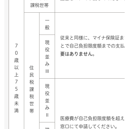
課税世帯
一
般
従来と同様に、マイナ保険証また
現
7
とで自己負担限度額までの支払
役
0
要はありません
。
並
歳
み
以
住
Ⅲ
上
民
7
税
現
5
課
役
歳
税
並
未
世
み
満
帯
Ⅱ
医療費が自己負担限度額を超え
窓口にて申請してください。