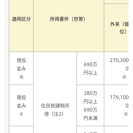
適用区分
所得要件（世帯）
外来（個
位）
現役
270,300
690万
並み
0
円以上
Ⅲ
※（1
380万
現役
179,100
円以上
並み
住民税課税所
0
690万
Ⅱ
得（注2）
※（
円未満