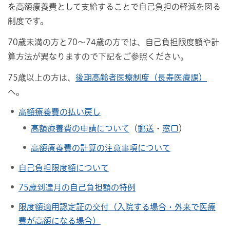
を高額療養費として支給することで自己負担の軽減を図る
制度です。
70歳未満の方と70～74歳の方では、自己負担限度額や計
算方法が異なりますので下記をご参照ください。
75歳以上の方は、
後期高齢者医療制度（長寿医療課）
へ。
高額療養費の払い戻し
高額療養費の申請について
（
郵送
・
窓口
）
高額療養費の計算の注意事項について
自己負担限度額について
75歳到達月の自己負担額の特例
限度額適用認定証の交付（入院する場合・外来で医療
費が高額になる場合）