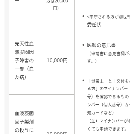
方は20,000
円）
<来庁される方が別世帯
委任状
先天性血
医師の意見書
液凝固因
（申請書に意見書欄があ
子障害の
10,000円
す。)
一部（血
友病）
「世帯主」と「交付を必
る方」のマイナンバー（
号）を確認できるもの（
ンバー（個人番号）カー
知カードなど）
血液凝固
（注）マイナンバーがわ
因子製剤
くても申請できます。
の投与に