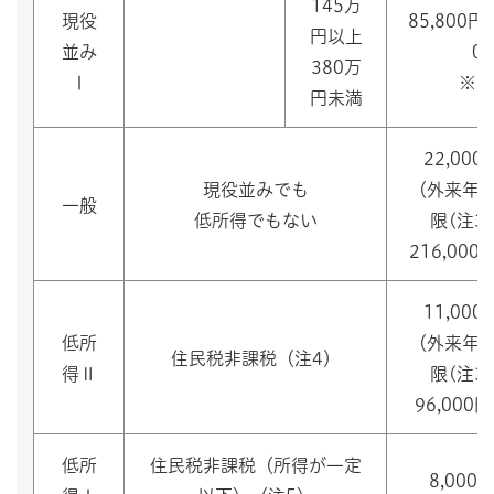
145万
現役
85,800円
円以上
並み
0
380万
Ⅰ
※（
円未満
22,000
現役並みでも
（外来年
一般
低所得でもない
限(注3)
216,000
11,000
低所
（外来年
住民税非課税（注4）
得Ⅱ
限(注3)
96,000
低所
住民税非課税（所得が一定
8,000