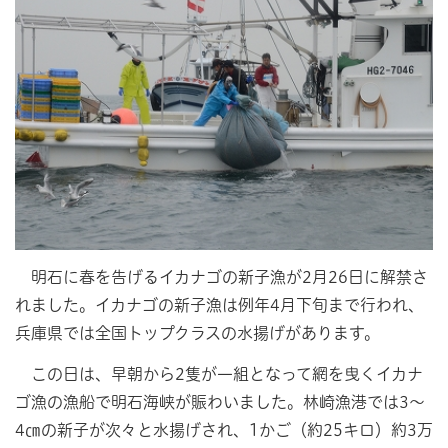
明石に春を告げるイカナゴの新子漁が2月26日に解禁さ
れました。イカナゴの新子漁は例年4月下旬まで行われ、
兵庫県では全国トップクラスの水揚げがあります。
この日は、早朝から2隻が一組となって網を曳くイカナ
ゴ漁の漁船で明石海峡が賑わいました。林崎漁港では3～
4㎝の新子が次々と水揚げされ、1かご（約25キロ）約3万