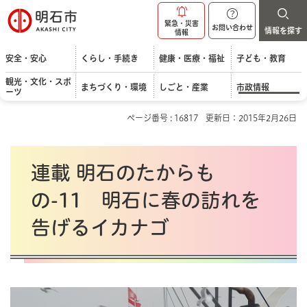
明石市
緊急・災害
お問い合わせ
情報を探す
情報
安全・安心
くらし・手続き
健康・医療・福祉
子ども・教育
観光・文化・スポ
まちづくり・環境
しごと・産業
市政情報
ーツ
ページ番号 : 16817
更新日：2015年2月26日
連載 明石のたからも
の-11 明石に春の訪れを
告げるイカナゴ