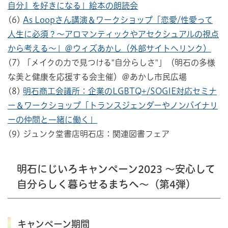
自分』を好きになる」絵本の朗読会
(6)
As Loopさん講演＆ワークショップ「恋愛/性愛って
人生に必須？～アロマンティックやアセクシュアルの視点
から考える～」＠ウィズあかし（外部サイトへリンク）
(7) 「メイクの力で見つける"自分らしさ"」（明石の多様
な美と健康を応援する会主催）＠あかし市民広場
(8)
明石商工会議所：企業のLGBTQ+/SOGIE対応セミナ
ー＆ワークショップ「トランスジェンダーやノンバイナリ
ーの仲間と一緒に働く」
(9) ジュンク堂書店明石店：関連図書フェア
明石にじいろキャンペーン2023 ～安心して
自分らしく暮らせるまちへ～（第4弾）
キャンペーン期間