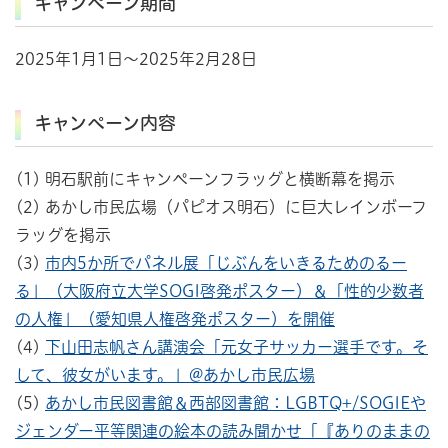
キャンペーン期間
2025年1月1日～2025年2月28日
キャンペーン内容
(1) 明石駅前にキャンペーンフラッグと横断幕を掲示
(2) あかし市民広場（パピオス明石）に巨大レインボーフ
ラッグを掲示
(3)
市内5か所でパネル展「じぶんをいきるためのるー
る」（大阪府立大学SOGI啓発ポスター）＆「性的少数者
の人権」（愛知県人権啓発ポスター）を開催
(4)
下山田志帆さん講演会「元女子サッカー選手です。そ
して、彼女がいます。」@あかし市民広場
(5)
あかし市民図書館＆西部図書館：LGBTQ+/SOGIEや
ジェンダー平等関連の絵本の読み聞かせ「『ありのままの