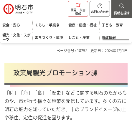
明石市
緊急・災害
お問い合わせ
情報を探す
情報
安全・安心
くらし・手続き
健康・医療・福祉
子ども・教育
観光・文化・スポ
まちづくり・環境
しごと・産業
市政情報
ーツ
ページ番号 : 18752
更新日：2026年7月1日
政策局観光プロモーション課
「時」「海」「食」「歴史」などに関する明石のたからも
のや、市が行う様々な施策を発信しています。多くの方に
明石の魅力を知っていただき、市のブランドイメージ向上
や移住、定住の促進を図ります。