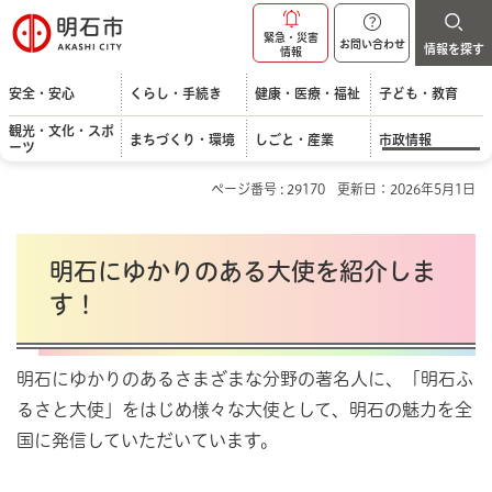
明石市
緊急・災害
お問い合わせ
情報を探す
情報
安全・安心
くらし・手続き
健康・医療・福祉
子ども・教育
観光・文化・スポ
まちづくり・環境
しごと・産業
市政情報
ーツ
ページ番号 : 29170
更新日：2026年5月1日
明石にゆかりのある大使を紹介しま
す！
明石にゆかりのあるさまざまな分野の著名人に、「明石ふ
るさと大使」をはじめ様々な大使として、明石の魅力を全
国に発信していただいています。