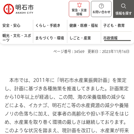
明石市
緊急・災害
お問い合わせ
情報を探す
情報
安全・安心
くらし・手続き
健康・医療・福祉
子ども・教育
観光・文化・スポ
まちづくり・環境
しごと・産業
市政情報
ーツ
ページ番号 : 34569
更新日：2023年11月16日
本市では、2011年に「明石市水産業振興計画」を策定
し、計画に基づき各種施策を推進してきました。計画策定
から10年以上が経過し、この間、海の栄養塩類の減少な
どによる、イカナゴ、明石だこ等の水産資源の減少や養殖
ノリの色落ちに加え、従事者の高齢化や担い手不足をはじ
め、水産業を取り巻く環境の厳しさは継続しております。
このような状況を踏まえ、現計画を改訂し、水産業が将来