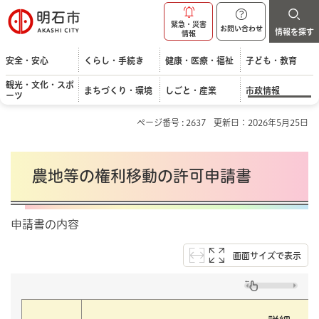
明石市
緊急・災害
お問い合わせ
情報を探す
情報
安全・安心
くらし・手続き
健康・医療・福祉
子ども・教育
観光・文化・スポ
まちづくり・環境
しごと・産業
市政情報
ーツ
ページ番号 : 2637
更新日：2026年5月25日
農地等の権利移動の許可申請書
申請書の内容
画面サイズで表示