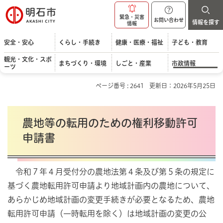
明石市
緊急・災害
お問い合わせ
情報を探す
情報
安全・安心
くらし・手続き
健康・医療・福祉
子ども・教育
観光・文化・スポ
まちづくり・環境
しごと・産業
市政情報
ーツ
ページ番号 : 2641
更新日：2026年5月25日
農地等の転用のための権利移動許可
申請書
令和７年４月受付分の農地法第４条及び第５条の規定に
基づく農地転用許可申請より地域計画内の農地について、
あらかじめ地域計画の変更手続きが必要となるため、農地
転用許可申請（一時転用を除く）は地域計画の変更の公