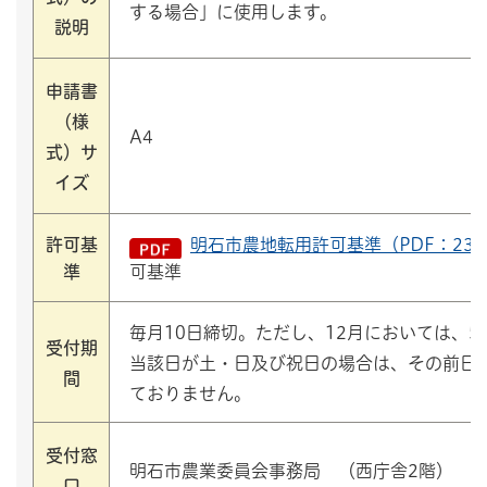
する場合」に使用します。
説明
申請書
（様
A4
式）サ
イズ
許可基
明石市農地転用許可基準（PDF：237
準
可基準
毎月10日締切。ただし、12月においては、5
受付期
当該日が土・日及び祝日の場合は、その前日
間
ておりません。
受付窓
明石市農業委員会事務局 （西庁舎2階）
口