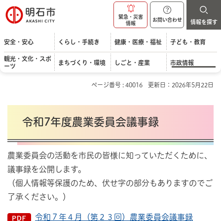
明石市
緊急・災害
お問い合わせ
情報を探す
情報
安全・安心
くらし・手続き
健康・医療・福祉
子ども・教育
観光・文化・スポ
まちづくり・環境
しごと・産業
市政情報
ーツ
ページ番号 : 40016
更新日：2026年5月22日
令和7年度農業委員会議事録
農業委員会の活動を市民の皆様に知っていただくために、
議事録を公開します。
（個人情報等保護のため、伏せ字の部分もありますのでご
了承ください。）
令和７年４月（第２３回）農業委員会議事録