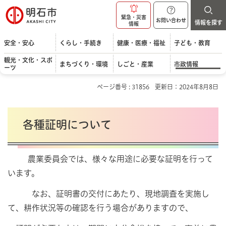
明石市
緊急・災害
お問い合わせ
情報を探す
情報
安全・安心
くらし・手続き
健康・医療・福祉
子ども・教育
観光・文化・スポ
まちづくり・環境
しごと・産業
市政情報
ーツ
ページ番号 : 31856
更新日：2024年8月8日
各種証明について
農業委員会では、様々な用途に必要な証明を行って
います。
なお、証明書の交付にあたり、現地調査を実施し
て、耕作状況等の確認を行う場合がありますので、