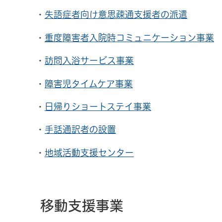
・
失語症者向け意思疎通支援者の派遣
・
重度障害者入院時コミュニケーション事業
・
訪問入浴サービス事業
・
障害児タイムケア事業
・
日帰りショートステイ事業
・
手話通訳者の設置
・
地域活動支援センター
移動支援事業