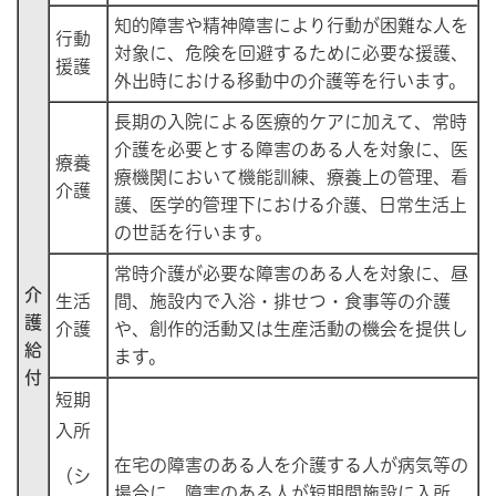
知的障害や精神障害により行動が困難な人を
行動
対象に、危険を回避するために必要な援護、
援護
外出時における移動中の介護等を行います。
長期の入院による医療的ケアに加えて、常時
介護を必要とする障害のある人を対象に、医
療養
療機関において機能訓練、療養上の管理、看
介護
護、医学的管理下における介護、日常生活上
の世話を行います。
常時介護が必要な障害のある人を対象に、昼
介
生活
間、施設内で入浴・排せつ・食事等の介護
護
介護
や、創作的活動又は生産活動の機会を提供し
給
ます。
付
短期
入所
在宅の障害のある人を介護する人が病気等の
（シ
場合に、障害のある人が短期間施設に入所