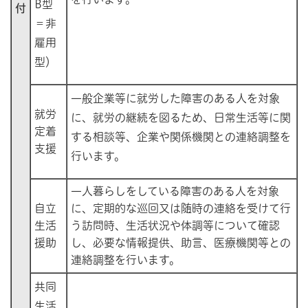
B型
付
＝非
雇用
型）
一般企業等に就労した障害のある人を対象
就労
に、就労の継続を図るため、日常生活等に関
定着
する相談等、企業や関係機関との連絡調整を
支援
行います。
一人暮らしをしている障害のある人を対象
自立
に、定期的な巡回又は随時の連絡を受けて行
生活
う訪問時、生活状況や体調等について確認
援助
し、必要な情報提供、助言、医療機関等との
連絡調整を行います。
共同
生活