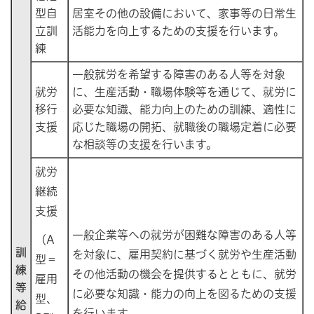
型自
居室その他の設備において、家事等の日常生
立訓
活能力を向上するための支援を行います。
練
一般就労を希望する障害のある人等を対象
就労
に、生産活動・職場体験等を通じて、就労に
移行
必要な知識、能力向上のための訓練、適性に
支援
応じた職場の開拓、就職後の職場定着に必要
な相談等の支援を行います。
就労
継続
支援
一般企業等への就労が困難な障害のある人等
（A
訓
を対象に、雇用契約に基づく就労や生産活動
型＝
練
その他活動の機会を提供するとともに、就労
雇用
等
に必要な知識・能力の向上を図るための支援
型、
給
を行います。