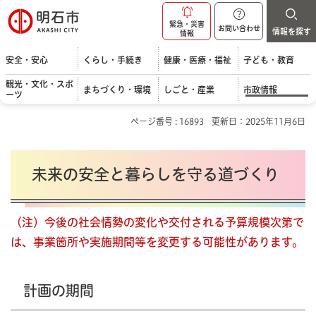
明石市
緊急・災害
お問い合わせ
情報を探す
情報
安全・安心
くらし・手続き
健康・医療・福祉
子ども・教育
観光・文化・スポ
まちづくり・環境
しごと・産業
市政情報
ーツ
ページ番号 : 16893
更新日：2025年11月6日
未来の安全と暮らしを守る道づくり
（注）今後の社会情勢の変化や交付される予算規模次第で
は、
事業箇所や実施期間等を変更する可能性があります。
計画の期間