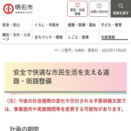
明石市
緊急・災害
お問い合わせ
情報を探す
情報
安全・安心
くらし・手続き
健康・医療・福祉
子ども・教育
観光・文化・スポ
まちづくり・環境
しごと・産業
市政情報
ーツ
ページ番号 : 16889
更新日：2025年11月6日
安全で快適な市民生活を支える道
路・街路整備
（注）今後の社会情勢の変化や交付される予算規模次第で
は、
事業箇所や実施期間等を変更する可能性があります。
計画の期間