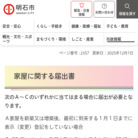
明石市
緊急・災害
お問い合わせ
情報を探す
情報
安全・安心
くらし・手続き
健康・医療・福祉
子ども・教育
観光・文化・スポ
まちづくり・環境
しごと・産業
市政情報
ーツ
ページ番号 : 2357
更新日：2025年12月1日
家屋に関する届出書
次のＡ～Ｃのいずれかに当てはまる場合に届出が必要とな
ります。
Ａ家屋を新築又は増築後、最初に到来する１月１日までに
表示（変更）登記をしていない場合