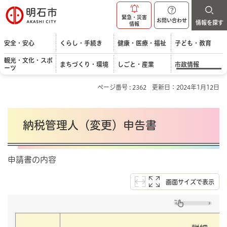
明石市
緊急・災害
お問い合わせ
情報を探す
情報
安全・安心
くらし・手続き
健康・医療・福祉
子ども・教育
観光・文化・スポ
まちづくり・環境
しごと・産業
市政情報
ーツ
ページ番号 : 2362
更新日：2024年1月12日
納税管理人（変更）申告書
申請書の内容
画面サイズで表示