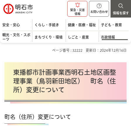
明石市
緊急・災害
お問い合わせ
情報を探す
情報
安全・安心
くらし・手続き
健康・医療・福祉
子ども・教育
観光・文化・スポ
まちづくり・環境
しごと・産業
市政情報
ーツ
ページ番号 : 32222
更新日：2024年12月16日
東播都市計画事業西明石土地区画整
理事業（鳥羽新田地区） 町名（住
所）変更について
町名（住所）変更について