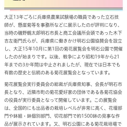
大正13年ごろに兵庫県農業試験場の職員であった立石技
師が、懸崖菊等を事務所などに展示したのが評判になり、
当時の磯野鶴太郎明石市長と商工会議所会頭であった木下
吉左衛門氏らが、兵庫県に働きかけ明石公園協賛会を設立
し、大正15年10月に第1回の菊花展覧会を明石公園で開催
したのが始まりです。以後、戦争により昭和19年から21
年までの3か年間は中止されましたが、現在では日本でも
有数の歴史と伝統のある菊花展覧会となっています。
菊花展覧会実行委員会の総裁が兵庫県知事、会長が明石市
長となり、近隣市町の菊花愛好家の団体である各菊花協会
の役員が実行委員となって開催しています。この展覧会
は、全国的にも出品者の栽培レベルが非常に高く、花壇部
門や鉢組・鉢個別部門、切花部門で約1500鉢の見事な作
品が展示されています。又、明石公園にある菊花栽培場で