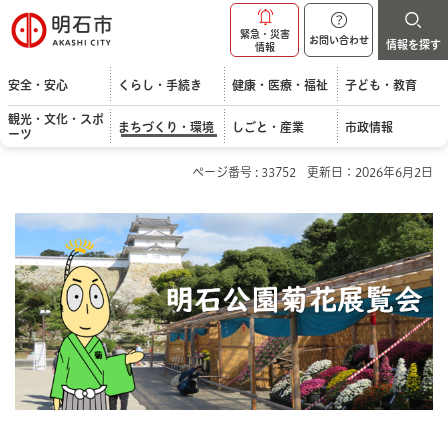
明石市
緊急・災害
お問い合わせ
情報を探す
情報
安全・安心
くらし・手続き
健康・医療・福祉
子ども・教育
観光・文化・スポ
まちづくり・環境
しごと・産業
市政情報
ーツ
ページ番号 : 33752
更新日：2026年6月2日