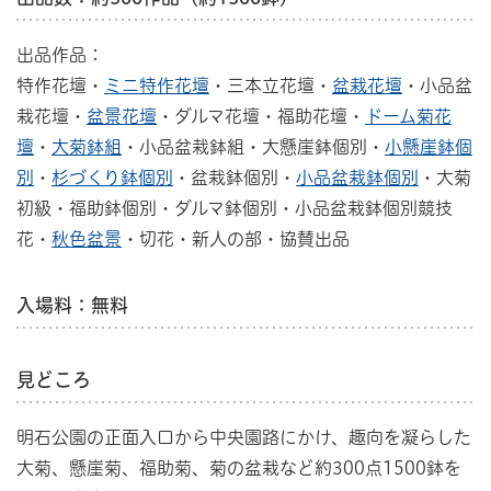
出品作品：
特作花壇・
ミニ特作花壇
・三本立花壇・
盆栽花壇
・小品盆
栽花壇・
盆景花壇
・ダルマ花壇・福助花壇・
ドーム菊花
壇
・
大菊鉢組
・小品盆栽鉢組・大懸崖鉢個別・
小懸崖鉢個
別
・
杉づくり鉢個別
・盆栽鉢個別・
小品盆栽鉢個別
・大菊
初級・福助鉢個別・ダルマ鉢個別・小品盆栽鉢個別競技
花・
秋色盆景
・切花・新人の部・協賛出品
入場料：無料
見どころ
明石公園の正面入口から中央園路にかけ、趣向を凝らした
大菊、懸崖菊、福助菊、菊の盆栽など約300点1500鉢を