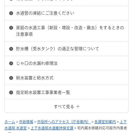
水道管の凍結にご注意ください
家庭の水道工事（新設・増設・改造・撤去）をするときの
注意事項
貯水槽（受水タンク）の適正な管理について
じゃ口の水漏れ修理法
給水装置と給水方式
指定給水装置工事事業者一覧
すべて見る
ホーム
>
市政情報
>
市役所へのアクセス（庁舎案内）
>
各課室別案内
>
上下
水道局 水道室
>
上下水道局水道維持保全課
> 宅内漏水修繕対応可能市内業者