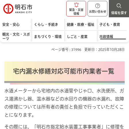
明石市
緊急・災害
お問い合わせ
情報を探す
情報
安全・安心
くらし・手続き
健康・医療・福祉
子ども・教育
観光・文化・スポ
まちづくり・環境
しごと・産業
市政情報
ーツ
ページ番号 : 31996
更新日：2025年10月28日
宅内漏水修繕対応可能市内業者一覧
水道メーターから宅地内の水道管やじゃ口、水洗便所、ガ
ス湯沸かし器、温水器などの水回りの機器の水漏れ、故障
の修理については所有者の責任と負担で行っていただくこ
とになります。
その際には、「明石市指定給水装置工事事業者」に修理を