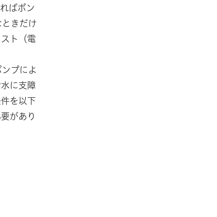
べればポン
なときだけ
コスト（電
ポンプによ
給水に支障
条件を以下
必要があり