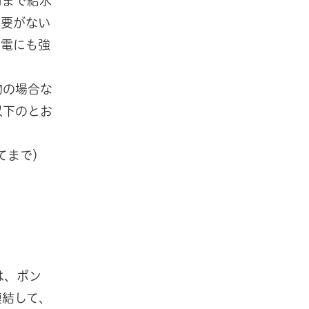
口まで給水
必要がない
停電にも強
物の場合な
以下のとお
てまで）
は、ポン
連結して、