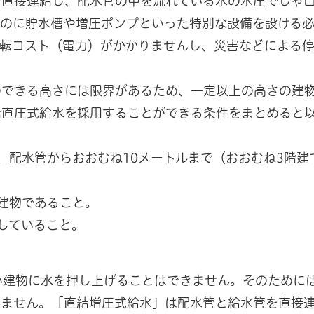
直接連結し、配水管の中を流れている水の水圧でじゃ
るのに貯水槽や増圧ポンプといった特別な設備を設ける
運転コスト（電力）がかかりませんし、災害などによる
できる高さには限界があるため、一定以上の高さの建
結直圧式給水を採用することができる条件をまとめると
、配水管からおおむね10メートルまで（おおむね3階建
建物であること。
していること。
い建物に水を押し上げることはできません。そのために
りません。「直結増圧式給水」は配水管と給水管を直接