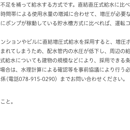
圧不足を補って給水する方式です。直結直圧式給水に比
、時間帯による使用水量の増減に合わせて、増圧が必要
常にポンプが稼動している貯水槽方式に比べれば、運転
ンションやビルに直結増圧式給水を採用すると、増圧
込まれてしまうため、配水管内の水圧が低下し、周辺の
圧式給水についても建物の規模などにより、採用できる
る場合は、水理計算による確認等を事前協議により行う
電話078-915-0290）までお問い合わせください。
ること。