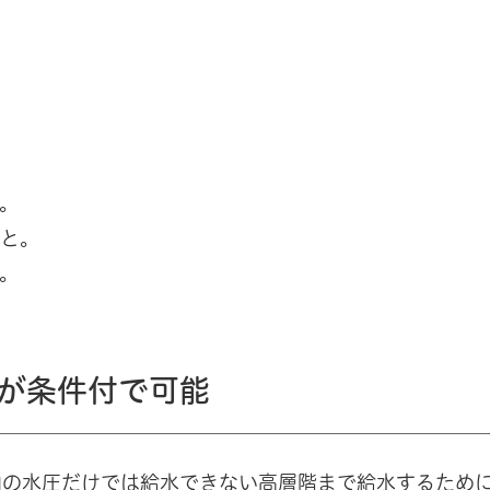
と。
こと。
と。
水が条件付で可能
内の水圧だけでは給水できない高層階まで給水するため