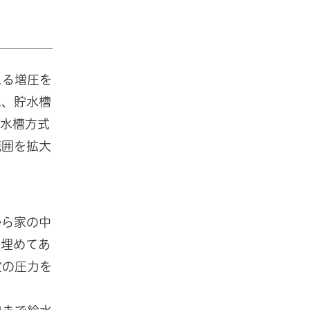
よる増圧を
は、貯水槽
貯水槽方式
範囲を拡大
から家の中
に埋めてあ
定の圧力を