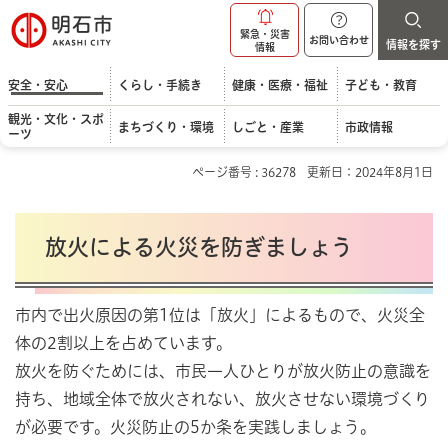
明石市
緊急・災害
お問い合わせ
情報を探す
情報
安全・安心
くらし・手続き
健康・医療・福祉
子ども・教育
観光・文化・スポ
まちづくり・環境
しごと・産業
市政情報
ーツ
ページ番号 : 36278
更新日：2024年8月1日
放火による火災を防ぎましょう
市内で出火原因の第1位は「放火」によるもので、火災全
体の2割以上を占めています。
放火を防ぐためには、市民一人ひとりが放火防止の意識を
持ち、地域全体で放火されない、放火させない環境づくり
が必要です。火災防止の5か条を実践しましょう。